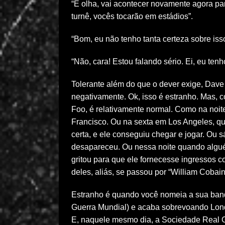
“E olha, vai acontecer novamente agora p
turnê, vocês tocarão em estádios”.
“Bom, eu não tenho tanta certeza sobre is
“Não, cara! Estou falando sério. Ei, eu tenho
Tolerante além do que o dever exige, Dav
negativamente. Ok, isso é estranho. Mas, 
Foo, é relativamente normal. Como na noite
Francisco. Ou na sexta em Los Angeles, q
certa, e ele conseguiu chegar e jogar. Ou
desapareceu. Ou nessa noite quando algué
gritou para que ele fornecesse ingressos 
deles, aliás, se passou por “William Cobai
Estranho é quando você nomeia a sua ban
Guerra Mundial) e acaba sobrevoando Lond
E, naquele mesmo dia, a Sociedade Real G