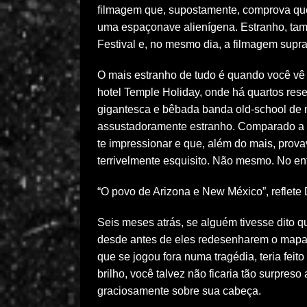
filmagem que, supostamente, comprova qu
uma espaçonave alienígena. Estranho, ta
Festival e, no mesmo dia, a filmagem supra
O mais estranho de tudo é quando você vê
hotel Temple Holiday, onde há quartos r
gigantesca e bêbada banda old-school de me
assustadoramente estranho. Comparado a i
te impressionar e que, além do mais, prov
terrivelmente esquisito. Não mesmo. No 
“O povo de Arizona e New México”, reflete
Seis meses atrás, se alguém tivesse dito 
desde antes de eles redesenharem o mapa 
que se jogou fora numa tragédia, teria fei
brilho, você talvez não ficaria tão surpre
graciosamente sobre sua cabeça.