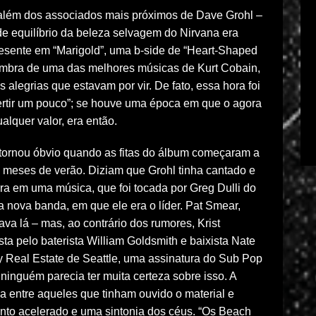
 além dos associados mais próximos de Dave Grohl –
de equilíbrio da beleza selvagem do Nirvana era
esente em “Marigold”, uma b-side de “Heart-Shaped
ombra de uma das melhores músicas de Kurt Cobain,
s alegrias que estavam por vir. De fato, essa hora foi
ivertir um pouco”; se houve uma época em que o agora
alquer valor, era então.
 tornou óbvio quando as fitas do álbum começaram a
s meses de verão. Diziam que Grohl tinha cantado e
rra em uma música, que foi tocada por Greg Dulli do
 nova banda, em que ele era o líder. Pat Smear,
ava lá – mas, ao contrário dos rumores, Krist
ta pelo baterista William Goldsmith e baixista Nate
Real Estate de Seattle, uma assinatura do Sub Pop
inguém parecia ter muita certeza sobre isso. A
ia entre aqueles que tinham ouvido o material e
ento acelerado e uma sintonia dos céus. “Os Beach