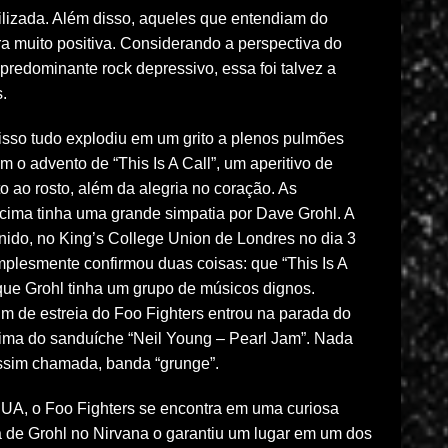
ilizada. Além disso, aqueles que entendiam do
a muito positiva. Considerando a perspectiva do
 predominante rock depressivo, essa foi talvez a
.
isso tudo explodiu em um grito a plenos pulmões
m o advento de “This Is A Call”, um aperitivo de
o ao rosto, além da alegria no coração. As
cima tinha uma grande simpatia por Dave Grohl. A
nido, no King’s College Union de Londres no dia 3
mplesmente confirmou duas coisas: que “This Is A
 que Grohl tinha um grupo de músicos dignos.
 de estreia do Foo Fighters entrou na parada do
ima do sanduíche “Neil Young – Pearl Jam”. Nada
ssim chamada, banda “grunge”.
EUA, o Foo Fighters se encontra em uma curiosa
a de Grohl no Nirvana o garantiu um lugar em um dos