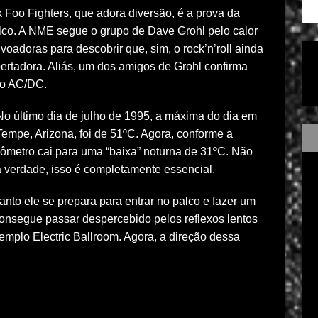
 Foo Fighters, que adora diversão, é a prova da
lco. A NME segue o grupo de Dave Grohl pelo calor
voadoras para descobrir que, sim, o rock’n’roll ainda
bertadora. Aliás, um dos amigos de Grohl confirma
 o AC/DC.
No último dia de julho de 1995, a máxima do dia em
Tempe, Arizona, foi de 51ºC. Agora, conforme a
ômetro cai para uma “baixa” noturna de 31ºC. Não
na verdade, isso é completamente essencial.
nto ele se prepara para entrar no palco e fazer um
onsegue passar despercebido pelos reflexos lentos
emplo Electric Ballroom. Agora, a direção dessa