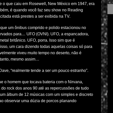
e o que caiu em Rosewell, New México em 1947, era
mbém, é quando você faz seu show no Reading
citada está prestes a ser exibida na TV.
 que um ônibus comprido e polido estacionou no
eservados para… UFO (OVNI). UFO, a espancadora,
tal britânico. UFO, porra. Isso sim que é
sso, um cara dizendo todas aquelas coisas só para
avelmente viveu muito tempo no deserto, não é
entanto, mesmo assim…
 Dave, “realmente tende a ser um pouco estranho”.
que o homem que tocava bateria com o Nirvana,
do rock dos anos 90 até as repercussões de tudo
to um álbum de 12 músicas com um simples e discreto
so ao observar uma dúzia de porcos planando