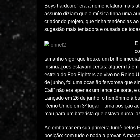
Boys hardcore” era a nomenclatura mais ut
assunto diziam que a música tinha uma aur
criador do projeto, que tinha tendências ao
sugestão mais tentadora e ousada de todas
E 
co
tamanho vigor que trouxe um brilho imediat
insinuações estavam certas: alguém lá em 
estreia do Foo Fighters ao vivo no Reino U
de junho, foi uma ocasião fervorosa que si
Call” não era apenas um lance de sorte, e
Lançado em 26 de junho, o homônimo álbum
Reino Unido em 3º lugar – uma posição ac
mau para um baterista que estava numa, a
Ao embarcar em sua primeira turnê pelos 
posição: com tudo e nada a provar. A marc