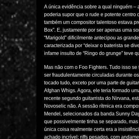
A única evidência sobre a qual ninguém –
poderia supor que o rude e potente centro 
também um compositor talentoso estava pr
Box”. E, justamente por ser apenas uma s
“Marigold” dificilmente antecipou as grande
caracterizada por “deixar o baterista se d
infame insulto de “Ringo do grunge” teve qu
Mas não com o Foo Fighters. Tudo isso se
ser fraudulentamente circuladas durante o
tocado tudo, exceto por uma parte de guita
Afghan Whigs. Agora, ele teria formado uma
recente segundo guitarrista do Nirvana, est
Novoselic não. A sessão rítmica era compos
Mendel, selecionados da banda Sunny Day 
que possivelmente tinha se separado, mas n
única coisa realmente certa era a insistênc
achado incrível: riffs pesados, com andam