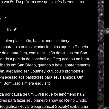
ara vocês. Da próxima vez que vocês fizerem uma
so…”.
 o disco!”.
e contempla o chão, balançando a cabeça
comparado a outros acontecimentos aqui no Planeta
 de quarta-feira, com a situação das frutas em San
uando a partida de baseball de Greg acabou na hora
 sábado em San Diego, quando o hotel aparentemente
m, alegando ser Courtney, cutucou o promotor e
com acesso aos bastidores para seus amigos. Um
n”. Bom,
isso
sim era esquisito.
da por causa de um OVNI (que foi fenômeno na 2ª
res para fazer seu primeiro show no Reino Unido.
eográfica (Royal Geographical Society) exibe uma