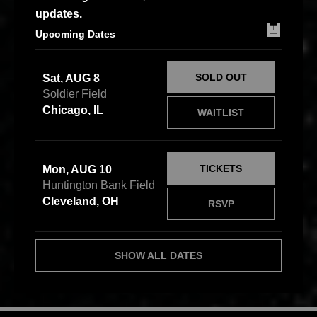
updates.
Upcoming Dates
SOLD OUT
Sat, AUG 8
Soldier Field
Chicago, IL
WAITLIST
TICKETS
Mon, AUG 10
Huntington Bank Field
Cleveland, OH
RSVP
SHOW ALL DATES