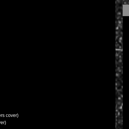
rs cover)
er)