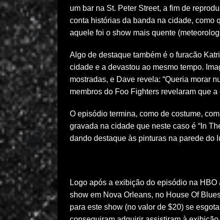
um bar na St. Peter Street, a fim de reprod
conta histórias da banda na cidade, como 
aquele foi o show mais quente (meteorolog
Algo de destaque também é o furacão Katri
cidade e a devastou ao mesmo tempo. Imag
mostradas, e Dave revela: “Queria morar n
membros do Foo Fighters revelaram que a c
O episódio termina, como de costume, com
gravada na cidade que neste caso é “In The
dando destaque às pinturas na parede do lu
Logo após a exibição do episódio na HBO a
show em Nova Orleans, no House Of Blues. 
para este show (no valor de $20) se esgo
conseguiram adquirir assistiram à exibição