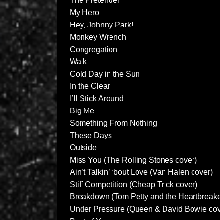
The Pretender
My Hero
Hey, Johnny Park!
Monkey Wrench
Congregation
Walk
Cold Day in the Sun
In the Clear
I’ll Stick Around
Big Me
Something From Nothing
These Days
Outside
Miss You (The Rolling Stones cover)
Ain’t Talkin’ ‘bout Love (Van Halen cover)
Stiff Competition (Cheap Trick cover)
Breakdown (Tom Petty and the Heartbreake
Under Pressure (Queen & David Bowie cov