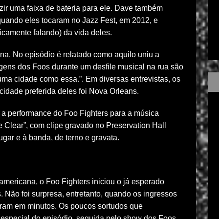
uzir uma faixa de bateria para ele. Dave também
quando eles tocaram no Jazz Fest, em 2012, e
icamente falando) da vida deles.
na. No episódio é relatado como aquilo uniu a
ens dos Foos durante um desfile musical na rua são
uma cidade como essa.”. Em diversas entrevistas, os
idade preferida deles foi Nova Orleans.
 a performance do Foo Fighters para a música
 Clear”, com clipe gravado no Preservation Hall
gar e à banda, de terno e gravata.
mericana, o Foo Fighters iniciou o já esperado
Não foi surpresa, entretanto, quando os ingressos
taram em minutos. Os poucos sortudos que
 especial do episódio, seguida pelo show dos Foos.