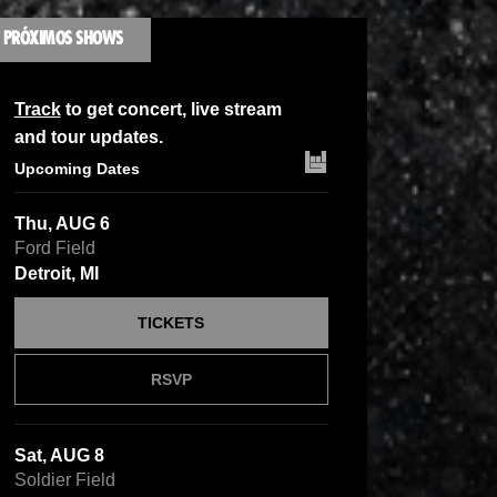
PRÓXIMOS SHOWS
Track
to get concert, live stream
and tour updates.
Upcoming Dates
Thu, AUG 6
Ford Field
Detroit, MI
TICKETS
RSVP
Sat, AUG 8
Soldier Field