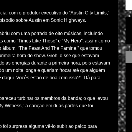
l com o produtor executivo do “Austin City Limits,”
 episódio sobre Austin em Sonic Highways.
abriu com uma porrada de oito músicas, incluindo
its como “Times Like These” e “My Hero”, assim como
o álbum, “The Feast And The Famine,” que tomou
primeira hora do show. Grohl disse que estavam
o as energias durante a primeira hora, pois estavam
do um noite longa e queriam “tocar até que alguém
e daqui. Vocês estão de boa com isso?”. Dá para
 pareceu turbinar os membros da banda; o que levou
y Witness,” a canção em duas partes que foi
o foi surpresa alguma vê-lo subir ao palco para