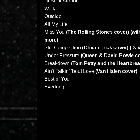
I’ll Stick Around
Walk
Outside
All My Life
Miss You
(The Rolling Stones cover) (wit
more)
Stiff Competition
(Cheap Trick cover) (Dav
Under Pressure
(Queen & David Bowie co
Breakdown
(Tom Petty and the Heartbrea
Ain’t Talkin’ ‘bout Love
(Van Halen cover)
Best of You
Everlong