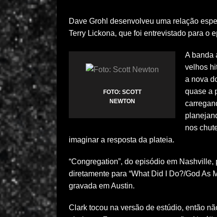
Dave Grohl desenvolveu uma relação especia
Terry Lickona, que foi entrevistado para o
A banda 
velhos h
a nova d
quase a 
FOTO: SCOTT
NEWTON
carregand
planejan
nos chut
imaginar a resposta da plateia.
“Congregation”, do episódio em Nashville,
diretamente para “What Did I Do?/God As M
gravada em Austin.
Clark tocou na versão de estúdio, então nã