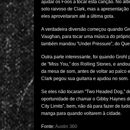
ajudar os Foos a tocar esta canção. No á
solo raivoso de Clark, mas a apresentação 
eles aproveitaram até a última gota.
A verdadeira diversão começou quando Gro
Vaughan, para tocar uma música do próprio,
também mandou “Under Pressure”, do Quee
Outra parte interessante, foi quando Groh
de “Miss You,” dos Rolling Stones, e andou
da mesa de som, antes de voltar ao palco 
Clark pegou sua guitarra e ajudou no som.
Se eles não tocaram “Two Headed Dog,” do 
oportunidade de chamar o Gibby Haynes do B
City Limits”, bem, não dá para fazer de tud
manga para quando voltarem à cidade.
Fonte:
Austin 360