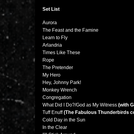
Set List
Aurora
The Feast and the Famine
Learn to Fly
Arlandria
Times Like These
Rope
The Pretender
My Hero
Hey, Johnny Park!
Monkey Wrench
Congregation
What Did I Do?/God as My Witness
(with Ga
Tuff Enuff
(The Fabulous Thunderbirds co
Cold Day in the Sun
In the Clear