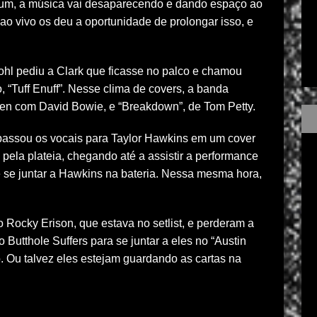
lbum, a música vai desaparecendo e dando espaço ao
ao vivo os deu a oportunidade de prolongar isso, e
hl pediu a Clark que ficasse no palco e chamou
 “Tuff Enuff”. Nesse clima de covers, a banda
n com David Bowie, e “Breakdown”, de Tom Petty.
l passou os vocais para Taylor Hawkins em um cover
 pela plateia, chegando até a assistir a performance
e se juntar a Hawkins na bateria. Nessa mesma hora,
Rocky Erison, que estava no setlist, e perderam a
utthole Suffers para se juntar a eles no “Austin
o. Ou talvez eles estejam guardando as cartas na