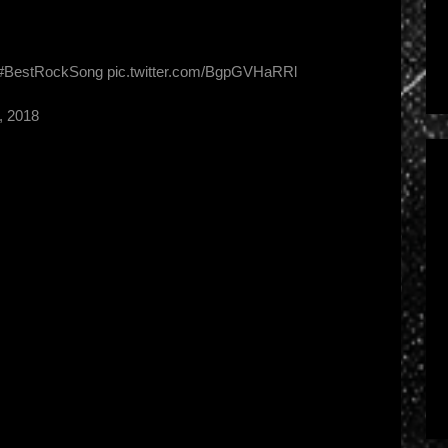
#BestRockSong
pic.twitter.com/BgpGVHaRRl
, 2018