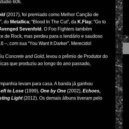
Studio 606.
old
(2017), foi premiado como Melhor Canção de
”, do
Metallica
; “Blood In The Cut”, da
K.Flay
; “Go to
Avenged Sevenfold
. O Foo Fighters também
e de Rock, mas perdeu para o lendário e saudoso
 –, com sua “You Want It Darker”. Merecido!
ziu
Concrete and Gold
, levou o prêmio de Produtor do
sicas que produziu ao longo do ano passado,
mpanhia levam para casa. A banda já ganhou
eft to Lose
(1999),
One by One
(2002),
Echoes,
ting Light
(2012). Os demais álbuns tiveram pelo