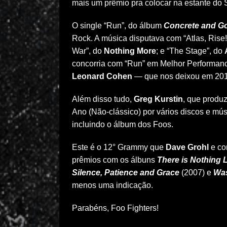
mais um prêmio pra colocar na estante do 
O single “Run”, do álbum
Concrete and G
Rock. A música disputava com “Atlas, Rise!
War”, do
Nothing More
; e “The Stage”, do
concorria com “Run” em Melhor Performanc
Leonard Cohen
— que nos deixou em 2016
Além disso tudo,
Greg Kurstin
, que produ
Ano (Não-clássico) por vários discos e mú
incluindo o álbum dos Foos.
Este é o 12° Grammy que
Dave Grohl
e co
prêmios com os álbuns
There is Nothing L
Silence, Patience and Grace
(2007) e
Was
menos uma indicação.
Parabéns, Foo Fighters!