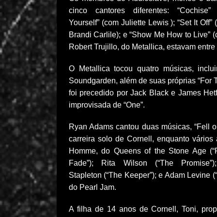
cinco cantores diferentes: “Cochise
Yourself” (com Juliette Lewis ); “Set It Off
Brandi Carlile); e “Show Me How to Live” 
Robert Trujillo, do Metallica, estavam entr
O Metallica tocou quatro músicas, inclu
Soundgarden, além de suas próprias “For Th
foi precedido por Jack Black e James Het
improvisada de “One”.
Ryan Adams cantou duas músicas, “Fell 
carreira solo de Cornell, enquanto vários
Homme, do Queens of the Stone Age (“R
Fade”); Rita Wilson (“The Promise”)
Stapleton (“The Keeper”); e Adam Levine 
do Pearl Jam.
A filha de 14 anos de Cornell, Toni, pr