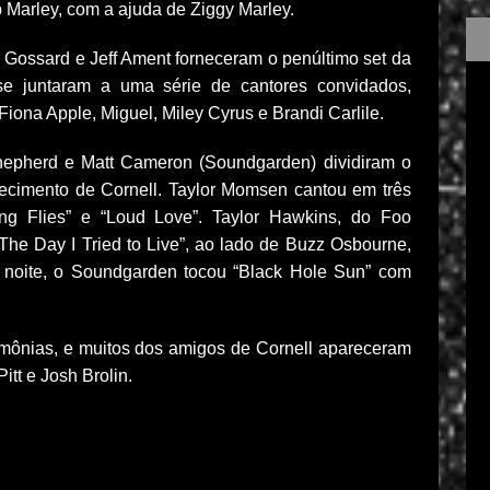
Marley, com a ajuda de Ziggy Marley.
 Gossard e Jeff Ament forneceram o penúltimo set da
se juntaram a uma série de cantores convidados,
 Fiona Apple, Miguel, Miley Cyrus e Brandi Carlile.
Shepherd e Matt Cameron (Soundgarden) dividiram o
alecimento de Cornell. Taylor Momsen cantou em três
ing Flies” e “Loud Love”. Taylor Hawkins, do Foo
“The Day I Tried to Live”, ao lado de Buzz Osbourne,
a noite, o Soundgarden tocou “Black Hole Sun” com
mônias, e muitos dos amigos de Cornell apareceram
itt e Josh Brolin.