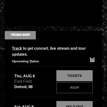
PRÓXIMOS SHOWS
Track
to get concert, live stream and tour
updates.
Upcoming Dates
TICKETS
Thu, AUG 6
Ford Field
Detroit, MI
RSVP
SOLD OUT
Sat, AUG 8