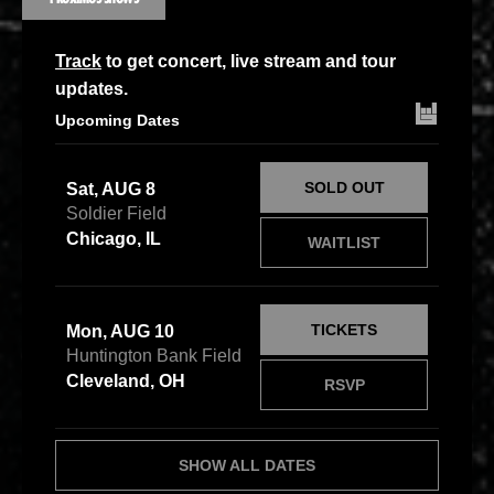
Track
to get concert, live stream and tour
updates.
Upcoming Dates
SOLD OUT
Sat, AUG 8
Soldier Field
Chicago, IL
WAITLIST
TICKETS
Mon, AUG 10
Huntington Bank Field
Cleveland, OH
RSVP
SHOW ALL DATES