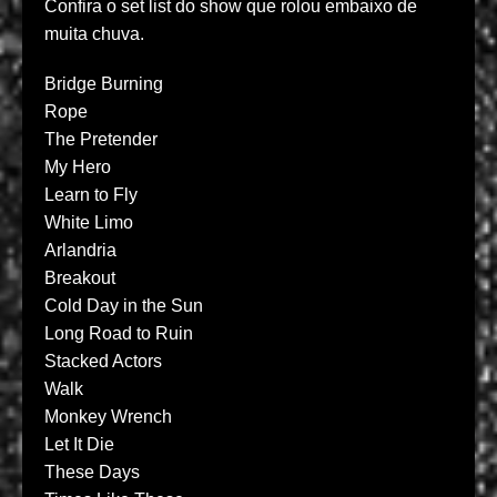
Confira o set list do show que rolou embaixo de
muita chuva.
Bridge Burning
Rope
The Pretender
My Hero
Learn to Fly
White Limo
Arlandria
Breakout
Cold Day in the Sun
Long Road to Ruin
Stacked Actors
Walk
Monkey Wrench
Let It Die
These Days