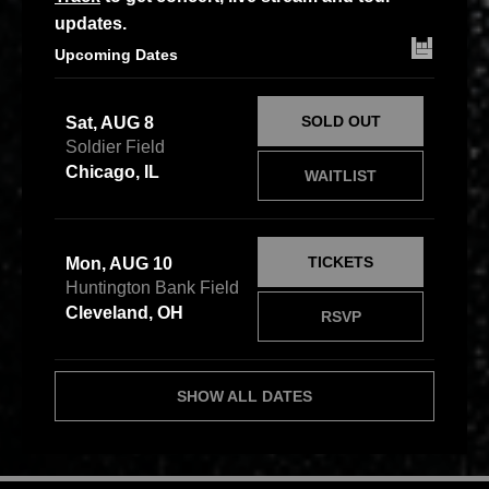
updates.
Upcoming Dates
SOLD OUT
Sat, AUG 8
Soldier Field
Chicago, IL
WAITLIST
TICKETS
Mon, AUG 10
Huntington Bank Field
Cleveland, OH
RSVP
SHOW ALL DATES