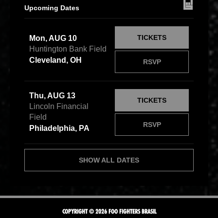
Upcoming Dates
TICKETS
Mon, AUG 10
Huntington Bank Field
Cleveland, OH
RSVP
Thu, AUG 13
TICKETS
Lincoln Financial
Field
RSVP
Philadelphia, PA
SHOW ALL DATES
COPYRIGHT © 2026 FOO FIGHTERS BRASIL