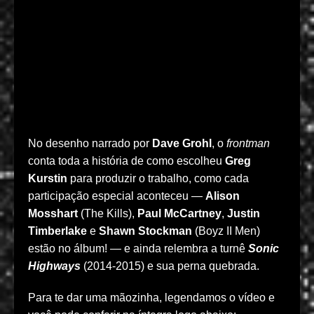
No desenho narrado por
Dave Grohl
, o
frontman
conta toda a história de como escolheu
Greg
Kurstin
para produzir o trabalho, como cada
participação especial aconteceu —
Alison
Mosshart
(The Kills),
Paul McCartney
,
Justin
Timberlake
e
Shawn Stockman
(Boyz II Men)
estão no álbum! — e ainda relembra a turnê
Sonic
Highways
(2014-2015) e sua perna quebrada.
Para te dar uma mãozinha, legendamos o vídeo e