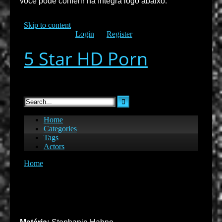
você pode conferir na íntegra logo abaixo: