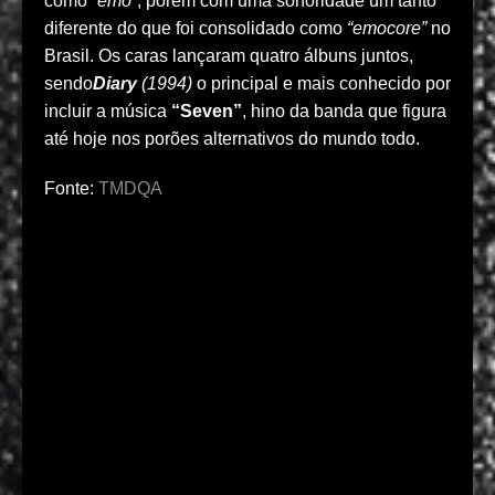
como
“emo”
, porém com uma sonoridade um tanto
diferente do que foi consolidado como
“emocore”
no
Brasil. Os caras lançaram quatro álbuns juntos,
sendo
Diary
(1994)
o principal e mais conhecido por
incluir a música
“Seven”
, hino da banda que figura
até hoje nos porões alternativos do mundo todo.
Fonte:
TMDQA