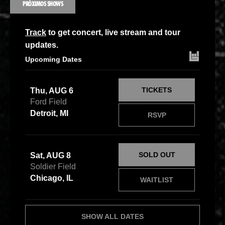
PRÓXIMOS SHOWS
Track
to get concert, live stream and tour
updates.
Upcoming Dates
TICKETS
Thu, AUG 6
Ford Field
Detroit, MI
RSVP
SOLD OUT
Sat, AUG 8
Soldier Field
Chicago, IL
WAITLIST
SHOW ALL DATES