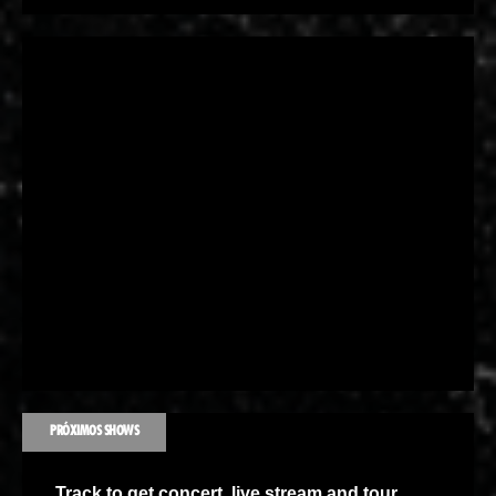
PRÓXIMOS SHOWS
Track
to get concert, live stream and tour