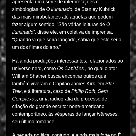
apresenta uma série de interpretações e
simbologias de
O Iluminado
, de Stanley Kubrick,
das mais mirabolantes até aquelas que podem
fazer algum sentido. “São várias leituras de
O
Iluminado
”, disse ele, em coletiva de imprensa.
“Quando vi que seria lançado, sabia que este seria
um dos filmes do ano.”
Há ainda produções interessantes, relacionados ao
universo nerd, como
Os Capitães
, no qual o ator
William Shatner busca encontrar outros que
também viveram o Capitão James Kirk, em
Star
Trek
, e à literatura, caso de
Philip Roth, Sem
Complexos
, uma radiografia do processo de
criação do grande escritor norte-americano
contemporâneo, às vésperas de lançar
Nêmeses
,
seu último romance.
A pegada política, contudo, é ainda mais forte no É