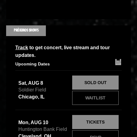
PRÓXIMOS SHOWS
Track
to get concert, live stream and tour
updates.
Upcoming Dates
SOLD OUT
Sat, AUG 8
Soldier Field
Chicago, IL
WAITLIST
TICKETS
Mon, AUG 10
Huntington Bank Field
Cleveland, OH