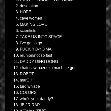
desolation
HOPE
cave women
MAKING LOVE
scientists
TAKE US INTO SPACE
i’ve got to go
FUCK YO-YO MA
reunion/not so fast
DADDY DING DONG
chainsaw bazooka machine gun
ROBOT
marCH
turd whistle
COLORS
who’s your daddy?
JB JR RAP