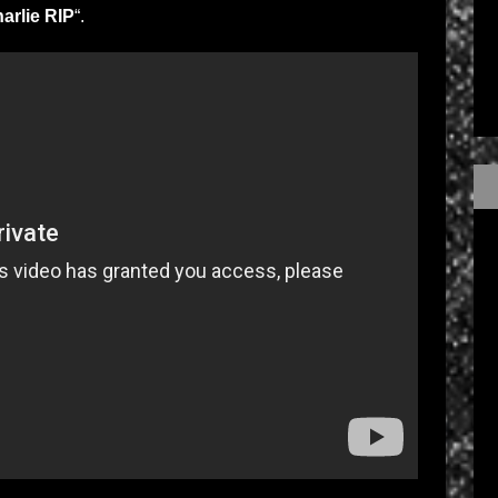
arlie RIP
“.