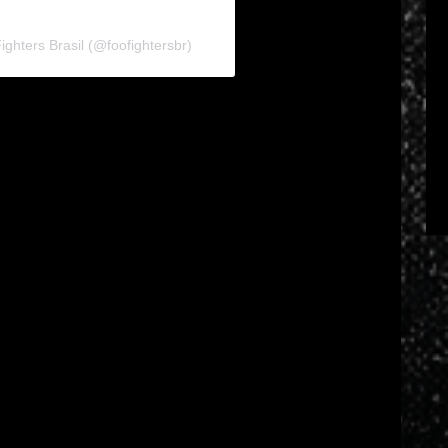
ghters Brasil (@foofightersbr)