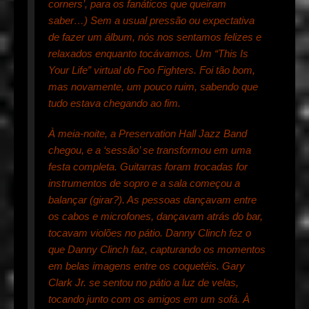
corners’, para os fanáticos que queiram
saber…) Sem a usual pressão ou expectativa
de fazer um álbum, nós nos sentamos felizes e
relaxados enquanto tocávamos. Um “This Is
Your Life” virtual do Foo Fighters. Foi tão bom,
mas novamente, um pouco ruim, sabendo que
tudo estava chegando ao fim.
À meia-noite, a Preservation Hall Jazz Band
chegou, e a ‘sessão’ se transformou em uma
festa completa. Guitarras foram trocadas for
instrumentos de sopro e a sala começou a
balançar (girar?). As pessoas dançavam entre
os cabos e microfones, dançavam atrás do bar,
tocavam violões no pátio. Danny Clinch fez o
que Danny Clinch faz, capturando os momentos
em belas imagens entre os coquetéis. Gary
Clark Jr. se sentou no pátio a luz de velas,
tocando junto com os amigos em um sofá. À