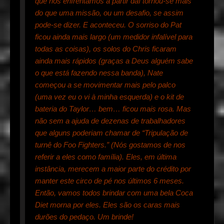
que nós enfrentamos a partir daí tornou-se mais
do que uma missão, ou um desafio, se assim
pode-se dizer. E aconteceu. O sorriso do Pat
ficou ainda mais largo (um medidor infalível para
todas as coisas), os solos do Chris ficaram
ainda mais rápidos (graças a Deus alguém sabe
o que está fazendo nessa banda), Nate
começou a se movimentar mais pelo palco
(uma vez eu o vi à minha esquerda) e o kit de
bateria do Taylor… bem… ficou mais rosa. Mas
não sem a ajuda de dezenas de trabalhadores
que alguns poderiam chamar de “Tripulação de
turnê do Foo Fighters.” (Nós gostamos de nos
referir a eles como família). Eles, em última
instância, merecem a maior parte do crédito por
manter este circo de pé nos últimos 6 meses.
Então, vamos todos brindar com uma bela Coca
Diet morna por eles. Eles são os caras mais
durões do pedaço. Um brinde!