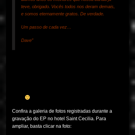
teve, obrigado. Vocês todos nos deram demais,
e somos eternamente gratos. De verdade.
Um passo de cada vez…
Dave”
Se é um hiato ou um fim, só o tempo dirá. O que
nos resta é agradecer imensamente ao Foo
Fighters pelas cinco músicas maravilhosas e por
todo o resto, principalmente por termos feito parte
desse momento especial para banda. Thank you,
guys!
Confira a galeria de fotos registradas durante a
gravação do EP no hotel Saint Cecilia. Para
ampliar, basta clicar na foto: