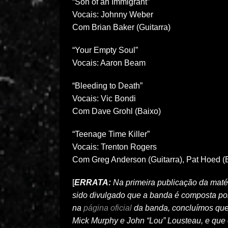
“Son of an Immigrant”
Vocais: Johnny Weber
Com Brian Baker (Guitarra)
“Your Empty Soul”
Vocais: Aaron Beam
“Bleeding to Death”
Vocais: Vic Bondi
Com Dave Grohl (Baixo)
“Teenage Time Killer”
Vocais: Trenton Rogers
Com Greg Anderson (Guitarra), Pat Hoed (
[
ERRATA:
Na primeira publicação da matéri
sido divulgado que a banda é composta por
na
página oficial
da banda, concluímos que
Mick Murphy e John “Lou” Lousteau, e que