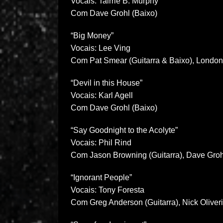
Vocais: Tairrie B. Murphy
Com Dave Grohl (Baixo)
“Big Money”
Vocais: Lee Ving
Com Pat Smear (Guitarra & Baixo), London
“Devil in this House”
Vocais: Karl Agell
Com Dave Grohl (Baixo)
“Say Goodnight to the Acolyte”
Vocais: Phil Rind
Com Jason Browning (Guitarra), Dave Groh
“Ignorant People”
Vocais: Tony Foresta
Com Greg Anderson (Guitarra), Nick Oliveri