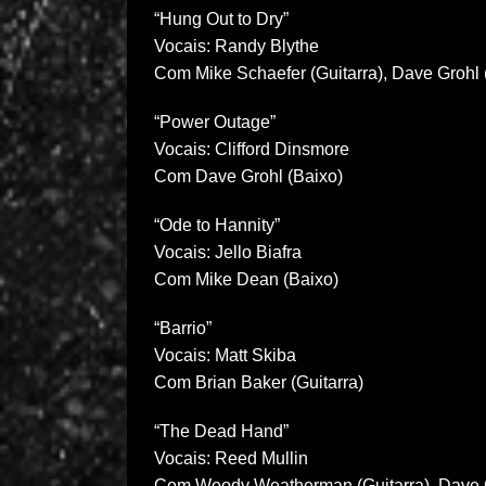
“Hung Out to Dry”
Vocais: Randy Blythe
Com Mike Schaefer (Guitarra), Dave Grohl 
“Power Outage”
Vocais: Clifford Dinsmore
Com Dave Grohl (Baixo)
“Ode to Hannity”
Vocais: Jello Biafra
Com Mike Dean (Baixo)
“Barrio”
Vocais: Matt Skiba
Com Brian Baker (Guitarra)
“The Dead Hand”
Vocais: Reed Mullin
Com Woody Weatherman (Guitarra), Dave G