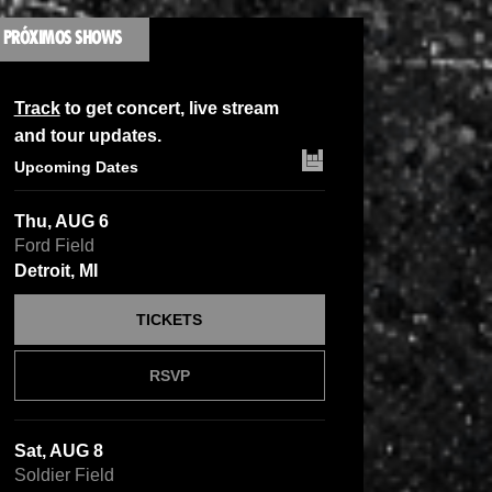
PRÓXIMOS SHOWS
Track
to get concert, live stream
and tour updates.
Upcoming Dates
Thu, AUG 6
Ford Field
Detroit, MI
TICKETS
RSVP
Sat, AUG 8
Soldier Field