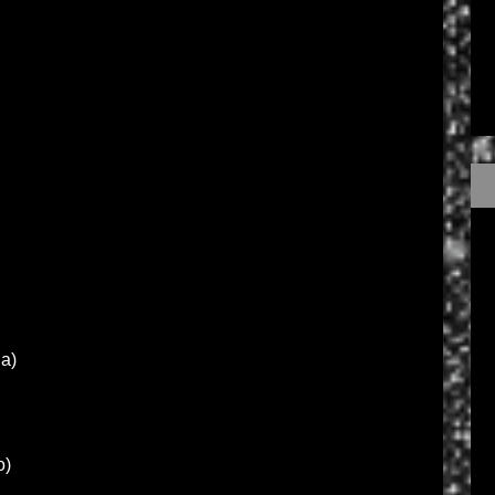
a)
o)