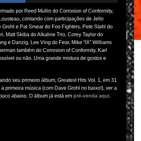
rmado por Reed Mullin do Corrosion of Conformity,
Lousteau, contando com participações de Jello
 Grohl e Pat Smear do Foo Fighters, Pete Stahl do
, Matt Skiba do Alkaline Trio, Corey Taylor do
ng e Danzig, Lee Ving do Fear, Mike “IX” Williams
rman também do Corrosion of Conformity, Karl
possível ou não. Uma grande mistura de gostos e
ndo seu primeiro álbum, Greatest Hits Vol. 1, em 31
 a primeira música (com Dave Grohl no baixo!), ver a
 louco abaixo. O álbum já está em
pré-venda aqui
.