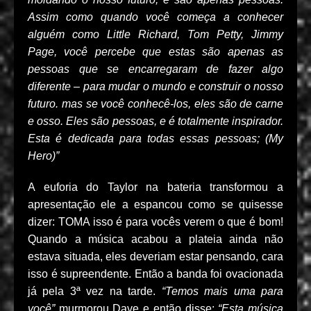
Assim como quando você começa a conhecer
alguém como Little Richard, Tom Petty, Jimmy
Page, você percebe que estas são apenas as
pessoas que se encarregaram de fazer algo
diferente – para mudar o mundo e construir o nosso
futuro. mas se você conhecê-los, eles são de carne
e osso. Eles são pessoas, e é totalmente inspirador.
Esta é dedicada para todas essas pessoas; (My
Hero)”
A euforia do Taylor na bateria transformou a
apresentação ele a espancou como se quisesse
dizer: TOMA isso é para vocês verem o que é bom!
Quando a música acabou a plateia ainda não
estava situada, eles deveriam estar pensando, cara
isso é supreendente. Então a banda foi ovacionada
já pela 3ª vez na tarde.
“Temos mais uma para
você”
murmorou Dave e então disse:
“Esta música