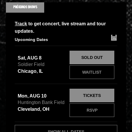
PRÓXIMOS SHOWS
Track
to get concert, live stream and tour
updates.
Upcoming Dates
SOLD OUT
Sat, AUG 8
Soldier Field
Chicago, IL
WAITLIST
TICKETS
Mon, AUG 10
Huntington Bank Field
Cleveland, OH
RSVP
SHOW ALL DATES