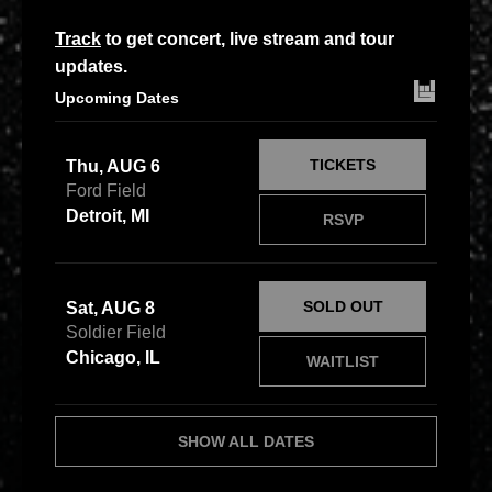
Track
to get concert, live stream and tour
updates.
Upcoming Dates
TICKETS
Thu, AUG 6
Ford Field
Detroit, MI
RSVP
SOLD OUT
Sat, AUG 8
Soldier Field
Chicago, IL
WAITLIST
SHOW ALL DATES