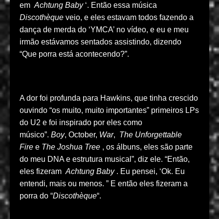
em
Achtung Baby
‘. Então essa música
Discothèque
veio, e eles estavam todos fazendo a
dança de merda do ‘YMCA’ no vídeo, e eu e meu
irmão estávamos sentados assistindo, dizendo
“Que porra está acontecendo?”.
A dor foi profunda para Hawkins, que tinha crescido
ouvindo “os muito, muito importantes” primeiros LPs
do U2 e foi inspirado por eles como
músico”.
Boy
, October,
War
,
The Unforgettable
Fire
e
The Joshua Tree
, os álbuns, eles são parte
do meu DNA e estrutura musical”, diz ele. “Então,
eles fizeram
Achtung Baby
. Eu pensei, ‘Ok. Eu
entendi, mais ou menos. ” E então eles fizeram a
porra do “
Discothèque
“.