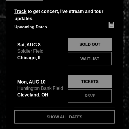
Track
to get concert, live stream and tour
updates.
Upcoming Dates
SOLD OUT
Sat, AUG 8
Soldier Field
Chicago, IL
WAITLIST
TICKETS
Mon, AUG 10
Huntington Bank Field
Cleveland, OH
RSVP
SHOW ALL DATES