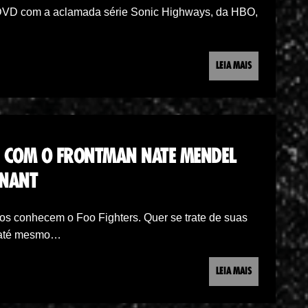
 o DVD com a aclamada série Sonic Highways, da HBO,
LEIA MAIS
A COM O FRONTMAN NATE MENDEL
ENANT
os conhecem o Foo Fighters. Quer se trate de suas
u até mesmo…
LEIA MAIS