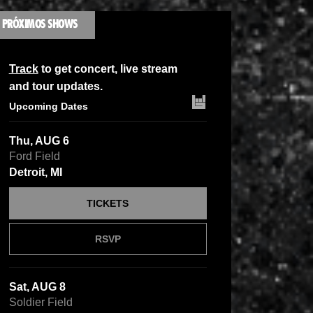
PRÓXIMOS SHOWS
Track
to get concert, live stream
and tour updates.
Upcoming Dates
Thu, AUG 6
Ford Field
Detroit, MI
TICKETS
RSVP
Sat, AUG 8
Soldier Field