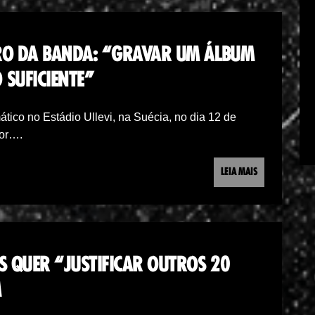
URO DA BANDA: “GRAVAR UM ÁLBUM
 SUFICIENTE”
ico no Estádio Ullevi, na Suécia, no dia 12 de
por….
LEIA MAIS
S QUER “JUSTIFICAR OUTROS 20
M