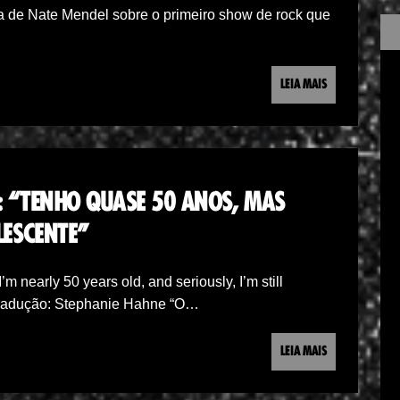
 de Nate Mendel sobre o primeiro show de rock que
LEIA MAIS
): “TENHO QUASE 50 ANOS, MAS
ESCENTE”
’m nearly 50 years old, and seriously, I’m still
r Tradução: Stephanie Hahne “O…
LEIA MAIS