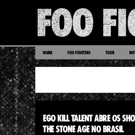
HOME
FOO FIGHTERS
TOUR
NOT
NOTÍCIAS
EGO KILL TALENT ABRE OS SH
THE STONE AGE NO BRASIL