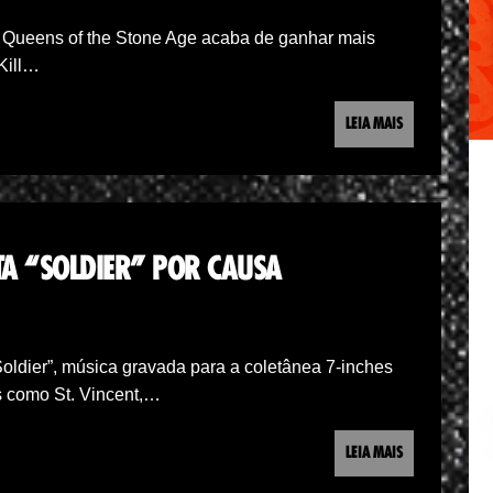
o Queens of the Stone Age acaba de ganhar mais
Kill…
LEIA MAIS
TA “SOLDIER” POR CAUSA
Soldier”, música gravada para a coletânea 7-inches
as como St. Vincent,…
LEIA MAIS