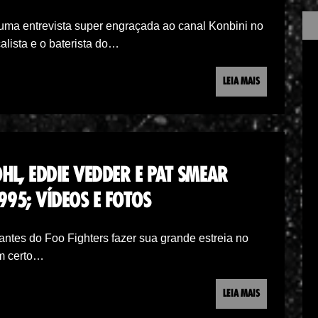
ma entrevista super engraçada ao canal Konbini no
alista e o baterista do…
LEIA MAIS
HL, EDDIE VEDDER E PAT SMEAR
95; VÍDEOS E FOTOS
tes do Foo Fighters fazer sua grande estreia no
m certo…
LEIA MAIS