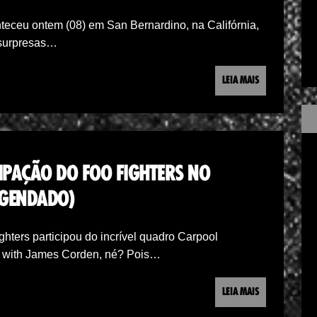
teceu ontem (08) em San Bernardino, na Califórnia,
 surpresas…
LEIA MAIS
CIPAÇÃO DO FOO FIGHTERS NO
EGENDADO)
hters participou do incrível quadro Carpool
 with James Corden, né? Pois…
LEIA MAIS