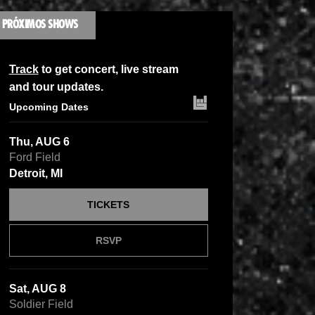
PRÓXIMOS SHOWS
Track
to get concert, live stream
and tour updates.
Upcoming Dates
Thu, AUG 6
Ford Field
Detroit, MI
TICKETS
RSVP
Sat, AUG 8
Soldier Field