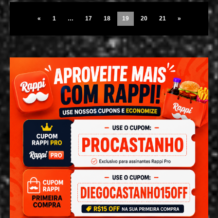
«
1
…
17
18
19
20
21
»