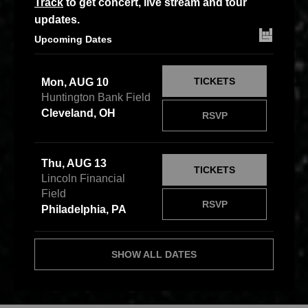
Track
to get concert, live stream and tour
updates.
Upcoming Dates
TICKETS
Mon, AUG 10
Huntington Bank Field
Cleveland, OH
RSVP
Thu, AUG 13
TICKETS
Lincoln Financial
Field
RSVP
Philadelphia, PA
SHOW ALL DATES